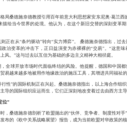
界格局桑德施奈德教授引用百年前意大利思想家安东尼奥
·
葛兰西
来描绘当今世界的处境。他认为，在这个新旧交替的深刻变革期
规则正在从
“
条约驱动
”
转向
“
实力博弈
”
。
桑德施奈德指出，过去
国政治变革的冲击下，正日益演变为赤裸裸的
“
交易
”
。
“
这意味
据上风。
”
这与过去以互信为基础的多边主义精神大相径庭。
潮，全球开放市场时代面临终结的风险。他提醒，德国和中国都
，贸易越来越多地被用作地缘政治的施压工具，其增进共同福祉
并行性
”
的国际机制正在兴起。桑德施奈德指出，以上海合作组织
方主导的国际组织应运而生，它们正深刻地改变着过去由西方主
定位
”
知时，桑德施奈德剖析了欧盟抛出的
“
伙伴、竞争者、制度性对手
会发布的《欧中关系战略展望》报告，成为当前欧盟对华政策的