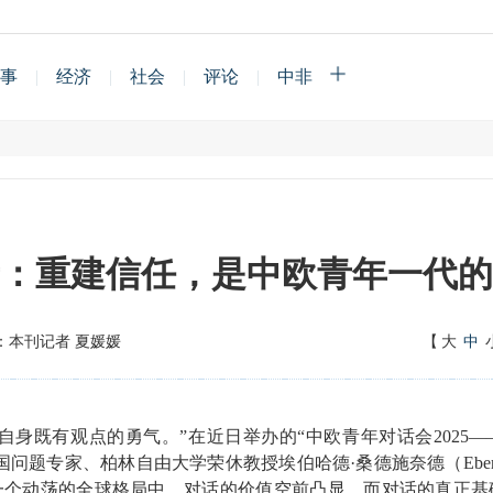
事
|
经济
|
社会
|
评论
|
中非
：重建信任，是中欧青年一代的
：本刊记者 夏媛媛
【
大
中
既有观点的勇气。”在近日举办的“中欧青年对话会2025—
题专家、柏林自由大学荣休教授埃伯哈德·桑德施奈德（Eberhard Sa
一个动荡的全球格局中，对话的价值空前凸显，而对话的真正基