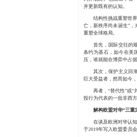
并更新既有的认知。
结构性挑战重塑世
亡，新秩序尚未诞生
”
，
重塑全球格局。
首先，国际交往的
条约为基石，如今在美
压，谁就能在博弈中占
其次，保护主义回
巨大受益者，然而如今
再者，
“
替代性
”
或
“
投行为代表的一批非西
解构欧盟对华
“
三重
在谈及欧洲对华认
于
2019
年写入欧盟委员