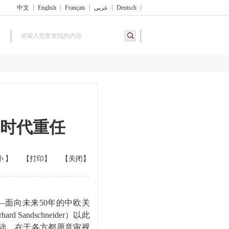
中文
English
Français
عربي
Deutsch
时代重任
小
】
【打印】
【关闭】
—面向未来50年的中欧关
ndschneider）以此
础，在于各方都愿意审视