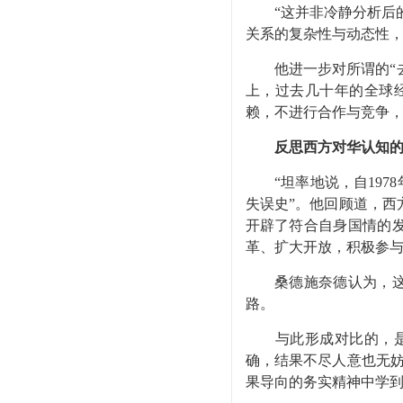
“
这并非冷静分析后
关系的复杂性与动态性
他进一步对所谓的
“
上，过去几十年的全球
赖，不进行合作与竞争
反思西方对华认知
“
坦率地说，自
1978
失误史
”
。他回顾道，西
开辟了符合自身国情的
革、扩大开放，积极参
桑德施奈德认为，
路。
与此形成对比的，
确，结果不尽人意也无
果导向的务实精神中学