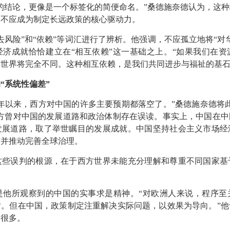
的结论，更像是一个标签化的简便命名。
”
桑德施奈德认为，这种
，不应成为制定长远政策的核心驱动力。
去风险
”
和
“
依赖
”
等词汇进行了辨析。他强调，不应孤立地将
“
对
经济成就恰恰建立在
“
相互依赖
”
这一基础之上。
“
如果我们在资
，世界将完全不同。这种相互依赖，是我们共同进步与福祉的基
的
“
系统性偏差
”
年以来，西方对中国的许多主要预期都落空了。
”
桑德施奈德将
方曾对中国的发展道路和政治体制存在误读。事实上，中国在中
发展道路，取了举世瞩目的发展成就。中国坚持社会主义市场经
与并推动完善全球治理。
这些误判的根源，在于西方世界未能充分理解和尊重不同国家基
是他所观察到的中国的实事求是精神。
“
对欧洲人来说，程序至
妨。但在中国，政策制定注重解决实际问题，以效果为导向。
”
他
到很多。