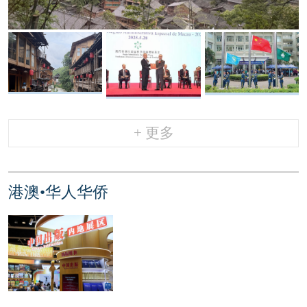
+ 更多
港澳•华人华侨