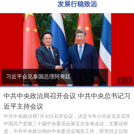
发展行稳致远
习近平同斯洛伐克总统佩列格里尼会谈
习近平会见联合国秘书长古特雷斯
习近平会见柬埔寨首相洪玛奈
习近平会见泰国总理阿努廷
习近平出席2026世界人工智能大会暨人工智能全球治理高级别会议开幕式并发表主旨讲话
中共中央政治局召开会议 中共中央总书记习
近平主持会议
中共中央政治局7月30日召开会议，决定今年10月在北京召开
中国共产党第二十届中央委员会第五次全体会议，主要议程
是，中共中央政治局向中央委员会报告工作，研究持之以恒