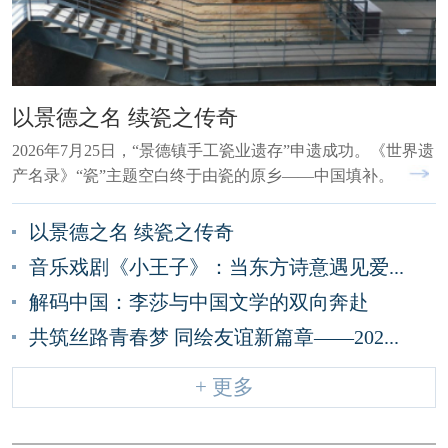
以景德之名 续瓷之传奇
2026年7月25日，“景德镇手工瓷业遗存”申遗成功。《世界遗
产名录》“瓷”主题空白终于由瓷的原乡——中国填补。
以景德之名 续瓷之传奇
音乐戏剧《小王子》：当东方诗意遇见爱...
解码中国：李莎与中国文学的双向奔赴
共筑丝路青春梦 同绘友谊新篇章——202...
+ 更多