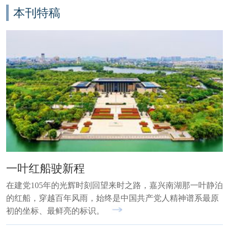
本刊特稿
一叶红船驶新程
在建党105年的光辉时刻回望来时之路，嘉兴南湖那一叶静泊
的红船，穿越百年风雨，始终是中国共产党人精神谱系最原
初的坐标、最鲜亮的标识。